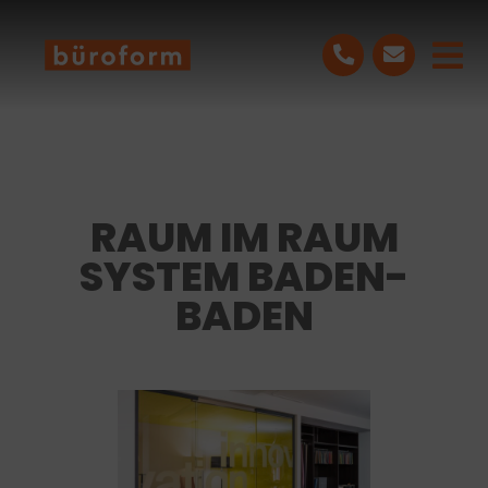
Skip
to
Tog
content
Nav
LEISTUNGEN
PROJEKTE
RAUM IM RAUM
SYSTEM BADEN-
ÜBER UNS
BADEN
BLOG
KONTAKT