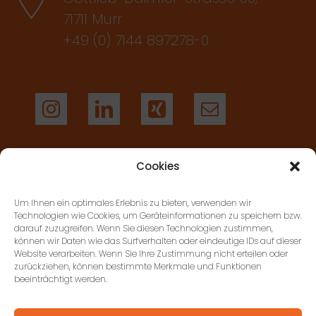
71711 Murr
+49 (0) 7144 897278-0
Cookies
AGB’S
Um Ihnen ein optimales Erlebnis zu bieten, verwenden wir
Technologien wie Cookies, um Geräteinformationen zu speichern bzw.
darauf zuzugreifen. Wenn Sie diesen Technologien zustimmen,
KONTAKT
können wir Daten wie das Surfverhalten oder eindeutige IDs auf dieser
Website verarbeiten. Wenn Sie Ihre Zustimmung nicht erteilen oder
zurückziehen, können bestimmte Merkmale und Funktionen
beeinträchtigt werden.
DATENSCHUTZ