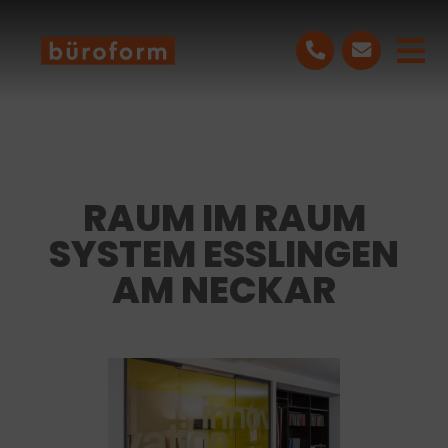
Skip
to
Tog
content
Nav
LEISTUNGEN
PROJEKTE
RAUM IM RAUM
SYSTEM ESSLINGEN
ÜBER UNS
AM NECKAR
BLOG
KONTAKT