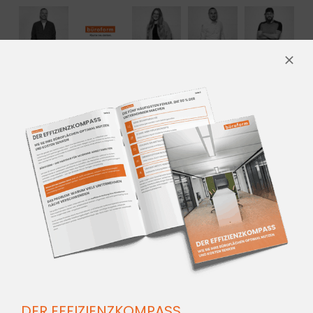
FAQ – RAUM IM RAUM
SYSTEM ESSLINGEN AM
NECKAR
WAS IST EIN RAUM IN RAUM
SYSTEM ESSLINGEN AM NECKAR
SYSTEM?
DER EFFIZIENZKOMPASS