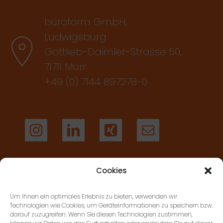
büroform GmbH,
Ludwigsburg
Gottlieb-Daimler-Strasse 50,
71711 Murr
+49 (0) 7144 897278-0
Cookies
AGB’S
Um Ihnen ein optimales Erlebnis zu bieten, verwenden wir
Technologien wie Cookies, um Geräteinformationen zu speichern bzw.
darauf zuzugreifen. Wenn Sie diesen Technologien zustimmen,
KONTAKT