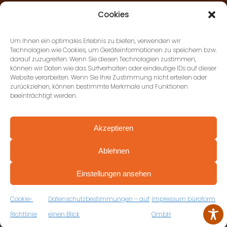
Cookies
AGB’S
Um Ihnen ein optimales Erlebnis zu bieten, verwenden wir
Technologien wie Cookies, um Geräteinformationen zu speichern bzw.
darauf zuzugreifen. Wenn Sie diesen Technologien zustimmen,
KONTAKT
können wir Daten wie das Surfverhalten oder eindeutige IDs auf dieser
Website verarbeiten. Wenn Sie Ihre Zustimmung nicht erteilen oder
zurückziehen, können bestimmte Merkmale und Funktionen
beeinträchtigt werden.
DATENSCHUTZ
Akzeptieren
IMPRESSUM
Ablehnen
PROFESSIONELL BERATEN VON ANFANG AN
BARRIEREFREIHEITSERKLÄRUNG
VEREINBAREN SIE JETZT IHRE
Einstellungen ansehen
KOSTENFREIE ERSTBERATUNG
Copyright 2025 ©
büroform
ZUM RÜCKRUFFORMULAR
Cookie-
Datenschutzbestimmungen – auf
Impressum büroform
Erstellung:
DOUBLE-YOUMEDIA.DE
Richtlinie
einen Blick
GmbH