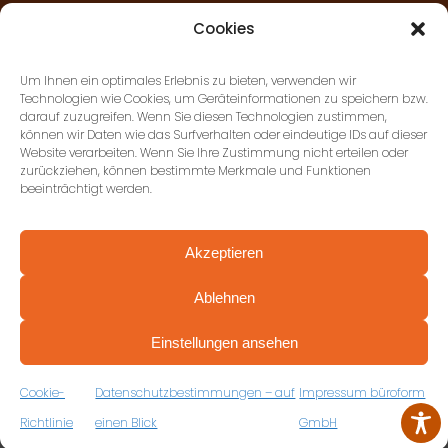
Cookies
AGB’S
Um Ihnen ein optimales Erlebnis zu bieten, verwenden wir
Technologien wie Cookies, um Geräteinformationen zu speichern bzw.
darauf zuzugreifen. Wenn Sie diesen Technologien zustimmen,
KONTAKT
können wir Daten wie das Surfverhalten oder eindeutige IDs auf dieser
Website verarbeiten. Wenn Sie Ihre Zustimmung nicht erteilen oder
zurückziehen, können bestimmte Merkmale und Funktionen
beeinträchtigt werden.
DATENSCHUTZ
Akzeptieren
IMPRESSUM
Ablehnen
PROFESSIONELL BERATEN VON ANFANG AN
BARRIEREFREIHEITSERKLÄRUNG
VEREINBAREN SIE JETZT IHRE
Einstellungen ansehen
KOSTENFREIE ERSTBERATUNG
Copyright 2025 ©
büroform
ZUM RÜCKRUFFORMULAR
Cookie-
Datenschutzbestimmungen – auf
Impressum büroform
Erstellung:
DOUBLE-YOUMEDIA.DE
Richtlinie
einen Blick
GmbH