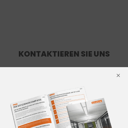
KONTAKTIEREN SIE UNS
Für mehr Informationen
kontaktieren Sie unser Team aus
Innenarchitekten und
Einrichtungsprofis.
Wir beraten Sie gerne!