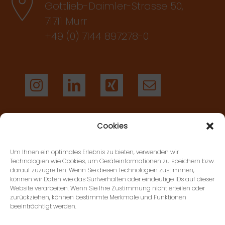
Gottlieb-Daimler-Strasse 50,
71711 Murr
+49 (0) 7144 897278-0
Cookies
AGB’S
Um Ihnen ein optimales Erlebnis zu bieten, verwenden wir
Technologien wie Cookies, um Geräteinformationen zu speichern bzw.
darauf zuzugreifen. Wenn Sie diesen Technologien zustimmen,
KONTAKT
können wir Daten wie das Surfverhalten oder eindeutige IDs auf dieser
Website verarbeiten. Wenn Sie Ihre Zustimmung nicht erteilen oder
zurückziehen, können bestimmte Merkmale und Funktionen
beeinträchtigt werden.
DATENSCHUTZ