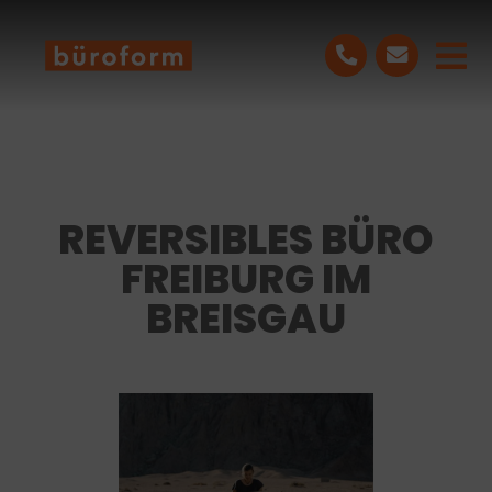
Skip
to
Tog
content
Nav
LEISTUNGEN
PROJEKTE
REVERSIBLES BÜRO
FREIBURG IM
ÜBER UNS
BREISGAU
BLOG
KONTAKT