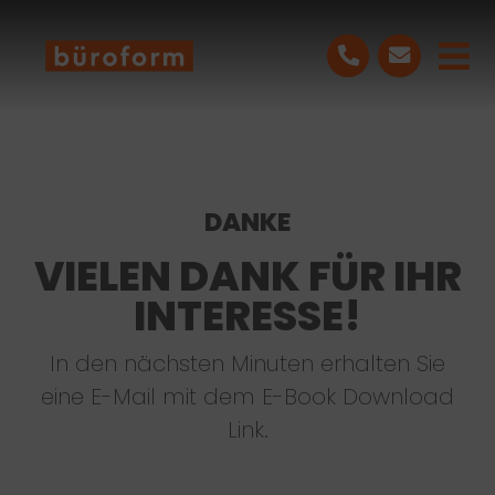
Skip
to
Tog
content
Nav
LEISTUNGEN
PROJEKTE
DANKE
VIELEN DANK FÜR IHR
ÜBER UNS
INTERESSE!
BLOG
In den nächsten Minuten erhalten Sie
eine E-Mail mit dem E-Book Download
KONTAKT
Link.