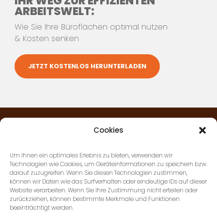
IHR WEG ZUR EFFIZIENTEN
Ludwigsburg
ARBEITSWELT:
Gottlieb-Daimler-Strasse 50,
Wie Sie Ihre Büroflächen optimal nutzen
71711 Murr
& Kosten senken
+49 (0) 7144 897278-0
JETZT KOSTENLOS HERUNTERLADEN
Cookies
AGB’S
Um Ihnen ein optimales Erlebnis zu bieten, verwenden wir
Technologien wie Cookies, um Geräteinformationen zu speichern bzw.
darauf zuzugreifen. Wenn Sie diesen Technologien zustimmen,
KONTAKT
können wir Daten wie das Surfverhalten oder eindeutige IDs auf dieser
Website verarbeiten. Wenn Sie Ihre Zustimmung nicht erteilen oder
zurückziehen, können bestimmte Merkmale und Funktionen
beeinträchtigt werden.
DATENSCHUTZ