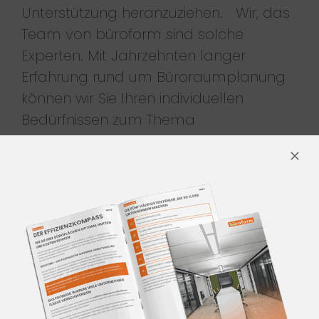
Unterstützung heranzuziehen. Wir, das
Team von büroform sind solche
Experten. Mit Jahrzehnten langer
Erfahrung rund um Büroraumplanung
können wir Sie Ihren individuellen
Bedürfnissen zum Thema
Wandgestaltung Ludwigsburg im Büro
entsprechend beraten und
unterstützen. Gerne können Sie sich
auch zunächst online unsere Projekte
ansehen.
HABEN WIR SIE ÜBERZEUGT?
Dann nehmen Sie gerne
Kontakt
auf