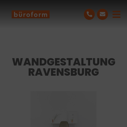
Skip
to
Tog
content
Nav
LEISTUNGEN
PROJEKTE
WANDGESTALTUNG
RAVENSBURG
ÜBER UNS
BLOG
KONTAKT