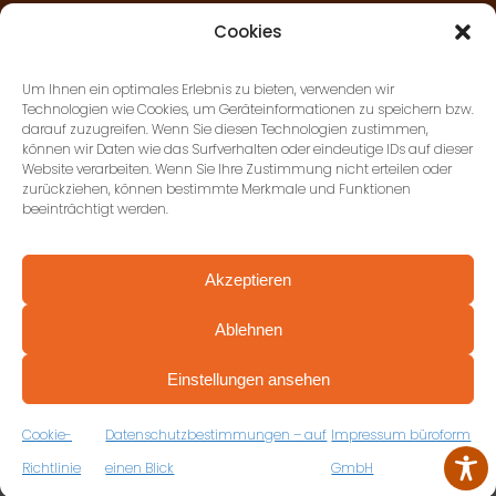
Cookies
AGB’S
Um Ihnen ein optimales Erlebnis zu bieten, verwenden wir
Technologien wie Cookies, um Geräteinformationen zu speichern bzw.
darauf zuzugreifen. Wenn Sie diesen Technologien zustimmen,
KONTAKT
können wir Daten wie das Surfverhalten oder eindeutige IDs auf dieser
Website verarbeiten. Wenn Sie Ihre Zustimmung nicht erteilen oder
zurückziehen, können bestimmte Merkmale und Funktionen
beeinträchtigt werden.
DATENSCHUTZ
Akzeptieren
IMPRESSUM
Ablehnen
PROFESSIONELL BERATEN VON ANFANG AN
BARRIEREFREIHEITSERKLÄRUNG
VEREINBAREN SIE JETZT IHRE
Einstellungen ansehen
KOSTENFREIE ERSTBERATUNG
Copyright 2025 ©
büroform
ZUM RÜCKRUFFORMULAR
Cookie-
Datenschutzbestimmungen – auf
Impressum büroform
Erstellung:
DOUBLE-YOUMEDIA.DE
Richtlinie
einen Blick
GmbH