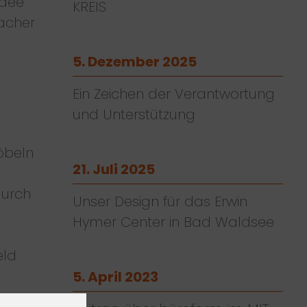
Idee
KREIS
acher
5. Dezember 2025
Ein Zeichen der Verantwortung
und Unterstützung
öbeln
21. Juli 2025
durch
Unser Design für das Erwin
Hymer Center in Bad Waldsee
eld
5. April 2023