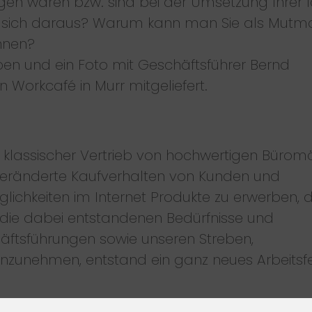
en waren bzw. sind bei der Umsetzung Ihrer 
 sich daraus? Warum kann man Sie als Mutm
hnen?
ben und ein Foto mit Geschäftsführer Bernd
orkcafé in Murr mitgeliefert.
s klassischer Vertrieb von hochwertigen Bürom
veränderte Kaufverhalten von Kunden und
lichkeiten im Internet Produkte zu erwerben, 
d die dabei entstandenen Bedürfnisse und
äftsführungen sowie unseren Streben,
zunehmen, entstand ein ganz neues Arbeitsf