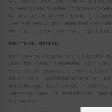
Idee entstanden? Welche Herausforderung
zu bewältigen? Welche Chancen ergeben
für das Land Baden-Württemberg bezeic
Gerne haben wir dazu einen Text geschrie
Mannsperger vor dem modern gestalteten W
Räume neu denken.
büroform agierte jahrelang erfolgreich al
und Objektdesign-Elementen. Durch das 
Geschäftspartnern und die erweiterten Mög
neue Arbeits- und Betriebssituationen un
Anforderungen bei Mitarbeitern und Gesch
Veränderungen und Herausforderungen an
bei büroform.